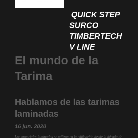
QUICK STEP
SURCO
TIMBERTECH
V LINE
El mundo de la
Tarima
Hablamos de las tarimas
laminadas
16 jun. 2020
Los materiales laminados se utilizan en la edificación desde la década de