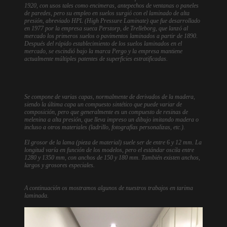
1920, con usos tales como encimeras, antepechos de ventanas o paneles
de paredes, pero su empleo en suelos surgió con el laminado de alta
presión, abreviado HPL (High Pressure Laminate) que fue desarrollado
en 1977 por la empresa sueca Perstorp, de Trelleborg, que lanzó al
mercado los primeros suelos o pavimentos laminados a partir de 1890.
Después del rápido establecimiento de los suelos laminados en el
mercado, se escindió bajo la marca Pergo y la empresa mantiene
actualmente múltiples patentes de superficies estratificadas.
Se compone de varias capas, normalmente de derivados de la madera,
siendo la última capa un compuesto sintético que puede variar de
composición, pero que generalmente es un compuesto de resinas de
melenina a alta presión, que lleva impreso un dibujo imitando madera o
incluso a otros materiales (ladrillo, fotografías personalizas, etc.).
El grosor de la lama (pieza de material) suele ser de entre 6 y 12 mm. La
longitud varía en función de los modelos, pero el estándar oscila entre
1280 y 1350 mm, con anchos de 150 y 180 mm. También existen anchos,
largos y grosores especiales.
A continuación os mostramos algunos de nuestros trabajos en tarima
laminada.