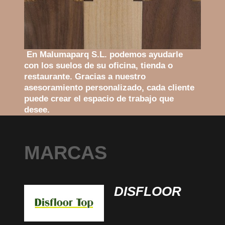
En Malumaparq S.L. podemos ayudarle
con los suelos de su oficina, tienda o
restaurante. Gracias a nuestro
asesoramiento personalizado, cada cliente
puede crear el espacio de trabajo que
desee.
MARCAS
DISFLOOR