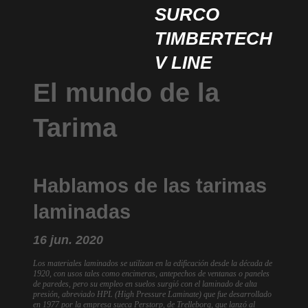
SURCO
TIMBERTECH
V LINE
El mundo de la
Tarima
Hablamos de las tarimas
laminadas
16 jun. 2020
Los materiales laminados se utilizan en la edificación desde la década de
1920, con usos tales como encimeras, antepechos de ventanas o paneles
de paredes, pero su empleo en suelos surgió con el laminado de alta
presión, abreviado HPL (High Pressure Laminate) que fue desarrollado
en 1977 por la empresa sueca Perstorp, de Trelleborg, que lanzó al