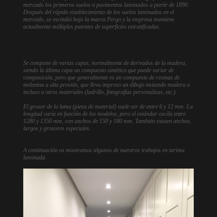
mercado los primeros suelos o pavimentos laminados a partir de 1890.
Después del rápido establecimiento de los suelos laminados en el
mercado, se escindió bajo la marca Pergo y la empresa mantiene
actualmente múltiples patentes de superficies estratificadas.
Se compone de varias capas, normalmente de derivados de la madera,
siendo la última capa un compuesto sintético que puede variar de
composición, pero que generalmente es un compuesto de resinas de
melenina a alta presión, que lleva impreso un dibujo imitando madera o
incluso a otros materiales (ladrillo, fotografías personalizas, etc.).
El grosor de la lama (pieza de material) suele ser de entre 6 y 12 mm. La
longitud varía en función de los modelos, pero el estándar oscila entre
1280 y 1350 mm, con anchos de 150 y 180 mm. También existen anchos,
largos y grosores especiales.
A continuación os mostramos algunos de nuestros trabajos en tarima
laminada.