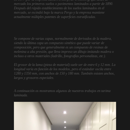
mercado los primeros suelos o pavimentos laminados a partir de 1890.
Después del rápido establecimiento de los suelos laminados en el
mercado, se escindió bajo la marca Pergo y la empresa mantiene
actualmente múltiples patentes de superficies estratificadas.
Se compone de varias capas, normalmente de derivados de la madera,
siendo la última capa un compuesto sintético que puede variar de
composición, pero que generalmente es un compuesto de resinas de
melenina a alta presión, que lleva impreso un dibujo imitando madera o
incluso a otros materiales (ladrillo, fotografías personalizas, etc.).
El grosor de la lama (pieza de material) suele ser de entre 6 y 12 mm. La
longitud varía en función de los modelos, pero el estándar oscila entre
1280 y 1350 mm, con anchos de 150 y 180 mm. También existen anchos,
largos y grosores especiales.
A continuación os mostramos algunos de nuestros trabajos en tarima
laminada.