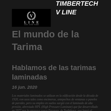
TIMBERTECH
V LINE
El mundo de la
Tarima
Hablamos de las tarimas
laminadas
16 jun. 2020
Los materiales laminados se utilizan en la edificación desde la década de
1920, con usos tales como encimeras, antepechos de ventanas o paneles
de paredes, pero su empleo en suelos surgió con el laminado de alta
presión, abreviado HPL (High Pressure Laminate) que fue desarrollado
en 1977 por la empresa sueca Perstorp, de Trelleborg, que lanzó al