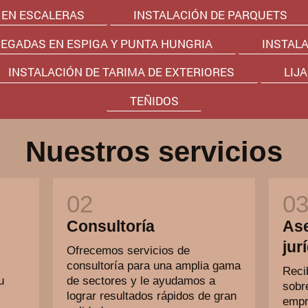
 EN ESCALERAS
INSTALACIÓN DE PARQUETS
PEGADAS EN ESPIGA Y PUNTA HUNGRIA
INSTAL
INSTALACIÓN DE TARIMA DE EXTERIORES
LIJ
TEÑIDOS
Nuestros servicios
Consultoría
As
jur
Ofrecemos servicios de
consultoría para una amplia gama
Reci
u
de sectores y le ayudamos a
sobr
lograr resultados rápidos de gran
empr