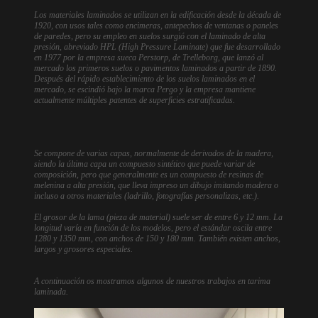
Los materiales laminados se utilizan en la edificación desde la década de
1920, con usos tales como encimeras, antepechos de ventanas o paneles
de paredes, pero su empleo en suelos surgió con el laminado de alta
presión, abreviado HPL (High Pressure Laminate) que fue desarrollado
en 1977 por la empresa sueca Perstorp, de Trelleborg, que lanzó al
mercado los primeros suelos o pavimentos laminados a partir de 1890.
Después del rápido establecimiento de los suelos laminados en el
mercado, se escindió bajo la marca Pergo y la empresa mantiene
actualmente múltiples patentes de superficies estratificadas.
Se compone de varias capas, normalmente de derivados de la madera,
siendo la última capa un compuesto sintético que puede variar de
composición, pero que generalmente es un compuesto de resinas de
melenina a alta presión, que lleva impreso un dibujo imitando madera o
incluso a otros materiales (ladrillo, fotografías personalizas, etc.).
El grosor de la lama (pieza de material) suele ser de entre 6 y 12 mm. La
longitud varía en función de los modelos, pero el estándar oscila entre
1280 y 1350 mm, con anchos de 150 y 180 mm. También existen anchos,
largos y grosores especiales.
A continuación os mostramos algunos de nuestros trabajos en tarima
laminada.