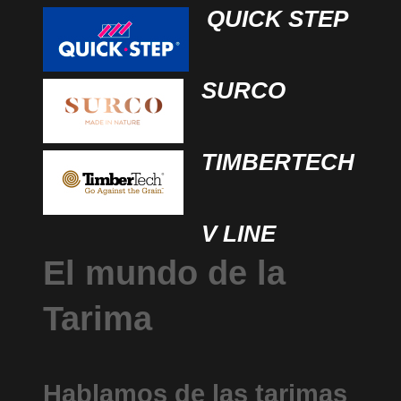
QUICK STEP
SURCO
TIMBERTECH
V LINE
El mundo de la
Tarima
Hablamos de las tarimas