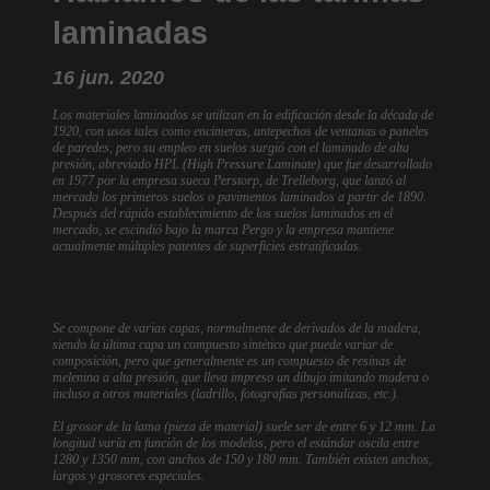
laminadas
16 jun. 2020
Los materiales laminados se utilizan en la edificación desde la década de
1920, con usos tales como encimeras, antepechos de ventanas o paneles
de paredes, pero su empleo en suelos surgió con el laminado de alta
presión, abreviado HPL (High Pressure Laminate) que fue desarrollado
en 1977 por la empresa sueca Perstorp, de Trelleborg, que lanzó al
mercado los primeros suelos o pavimentos laminados a partir de 1890.
Después del rápido establecimiento de los suelos laminados en el
mercado, se escindió bajo la marca Pergo y la empresa mantiene
actualmente múltiples patentes de superficies estratificadas.
Se compone de varias capas, normalmente de derivados de la madera,
siendo la última capa un compuesto sintético que puede variar de
composición, pero que generalmente es un compuesto de resinas de
melenina a alta presión, que lleva impreso un dibujo imitando madera o
incluso a otros materiales (ladrillo, fotografías personalizas, etc.).
El grosor de la lama (pieza de material) suele ser de entre 6 y 12 mm. La
longitud varía en función de los modelos, pero el estándar oscila entre
1280 y 1350 mm, con anchos de 150 y 180 mm. También existen anchos,
largos y grosores especiales.