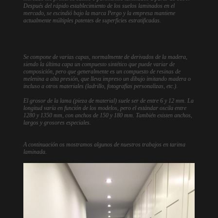
Después del rápido establecimiento de los suelos laminados en el
mercado, se escindió bajo la marca Pergo y la empresa mantiene
actualmente múltiples patentes de superficies estratificadas.
Se compone de varias capas, normalmente de derivados de la madera,
siendo la última capa un compuesto sintético que puede variar de
composición, pero que generalmente es un compuesto de resinas de
melenina a alta presión, que lleva impreso un dibujo imitando madera o
incluso a otros materiales (ladrillo, fotografías personalizas, etc.).
El grosor de la lama (pieza de material) suele ser de entre 6 y 12 mm. La
longitud varía en función de los modelos, pero el estándar oscila entre
1280 y 1350 mm, con anchos de 150 y 180 mm. También existen anchos,
largos y grosores especiales.
A continuación os mostramos algunos de nuestros trabajos en tarima
laminada.