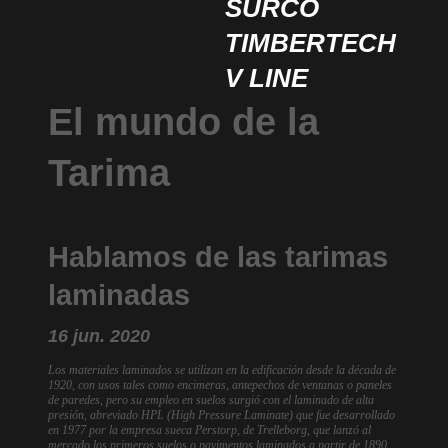
SURCO
TIMBERTECH
V LINE
El mundo de la
Tarima
Hablamos de las tarimas
laminadas
16 jun. 2020
Los materiales laminados se utilizan en la edificación desde la década de
1920, con usos tales como encimeras, antepechos de ventanas o paneles
de paredes, pero su empleo en suelos surgió con el laminado de alta
presión, abreviado HPL (High Pressure Laminate) que fue desarrollado
en 1977 por la empresa sueca Perstorp, de Trelleborg, que lanzó al
mercado los primeros suelos o pavimentos laminados a partir de 1890.