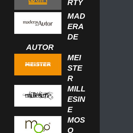
RTY
MAD
ERA
DE
AUTOR
MEI
STE
R
MILL
ESIN
E
MOS
O