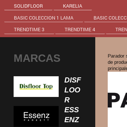
SOLIDFLOOR
KARELIA
BASIC COLECCION 1 LAMA
BASIC COLECC
TRENDTIME 3
TRENDTIME 4
TREN
MARCAS
Parador 
de produc
principal
DISF
LOO
R
ESS
ENZ