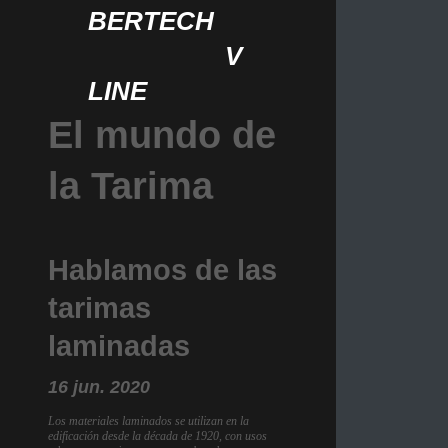
BERTECH
V
LINE
El mundo de
la Tarima
Hablamos de las
tarimas
laminadas
16 jun. 2020
Los materiales laminados se utilizan en la
edificación desde la década de 1920, con usos