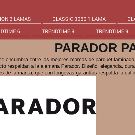
ION 3 LAMAS
CLASSIC 3060 1 LAMA
CL
DTIME 6
TRENDTIME 8
TRENDTIME 9
PARADOR P
se encumbra entre las mejores marcas de parquet laminado y
to respaldan a la alemana Parador. Diseño, elegancia, durabi
es de la marca, que con longevas garantías respalda la cali