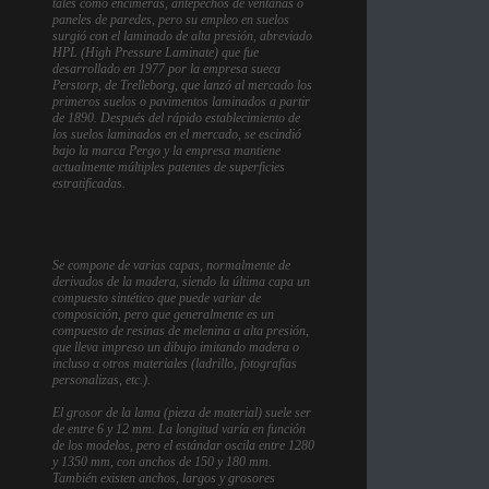
tales como encimeras, antepechos de ventanas o
paneles de paredes, pero su empleo en suelos
surgió con el laminado de alta presión, abreviado
HPL (High Pressure Laminate) que fue
desarrollado en 1977 por la empresa sueca
Perstorp, de Trelleborg, que lanzó al mercado los
primeros suelos o pavimentos laminados a partir
de 1890. Después del rápido establecimiento de
los suelos laminados en el mercado, se escindió
bajo la marca Pergo y la empresa mantiene
actualmente múltiples patentes de superficies
estratificadas.
Se compone de varias capas, normalmente de
derivados de la madera, siendo la última capa un
compuesto sintético que puede variar de
composición, pero que generalmente es un
compuesto de resinas de melenina a alta presión,
que lleva impreso un dibujo imitando madera o
incluso a otros materiales (ladrillo, fotografías
personalizas, etc.).
El grosor de la lama (pieza de material) suele ser
de entre 6 y 12 mm. La longitud varía en función
de los modelos, pero el estándar oscila entre 1280
y 1350 mm, con anchos de 150 y 180 mm.
También existen anchos, largos y grosores