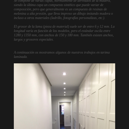
Se compone de varias capas, normalmente de derivados de la madera,
siendo la última capa un compuesto sintético que puede variar de
composición, pero que generalmente es un compuesto de resinas de
melenina a alta presión, que lleva impreso un dibujo imitando madera o
incluso a otros materiales (ladrillo, fotografías personalizas, etc.).
El grosor de la lama (pieza de material) suele ser de entre 6 y 12 mm. La
longitud varía en función de los modelos, pero el estándar oscila entre
1280 y 1350 mm, con anchos de 150 y 180 mm. También existen anchos,
largos y grosores especiales.
A continuación os mostramos algunos de nuestros trabajos en tarima
laminada.