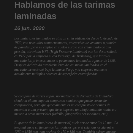
Hablamos de las tarimas
laminadas
16 jun. 2020
Los materiales laminados se utilizan en la edificación desde la década de
1920, con usos tales como encimeras, antepechos de ventanas o paneles
de paredes, pero su empleo en suelos surgió con el laminado de alta
presión, abreviado HPL (High Pressure Laminate) que fue desarrollado
en 1977 por la empresa sueca Perstorp, de Trelleborg, que lanzó al
mercado los primeros suelos o pavimentos laminados a partir de 1890.
Después del rápido establecimiento de los suelos laminados en el
mercado, se escindió bajo la marca Pergo y la empresa mantiene
actualmente múltiples patentes de superficies estratificadas.
Se compone de varias capas, normalmente de derivados de la madera,
siendo la última capa un compuesto sintético que puede variar de
composición, pero que generalmente es un compuesto de resinas de
melenina a alta presión, que lleva impreso un dibujo imitando madera o
incluso a otros materiales (ladrillo, fotografías personalizas, etc.).
El grosor de la lama (pieza de material) suele ser de entre 6 y 12 mm. La
longitud varía en función de los modelos, pero el estándar oscila entre
1280 y 1350 mm, con anchos de 150 y 180 mm. También existen anchos,