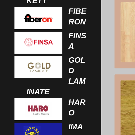
KETT
FIBE
RON
FINS
A
GOL
D
LAM
INATE
HAR
O
IMA