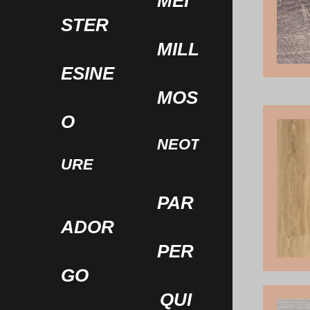
MEI
STER
MILL
ESINE
MOS
O
NEOT
URE
PAR
ADOR
PER
GO
QUI