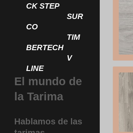
CK STEP
SUR
CO
TIM
BERTECH
V
LINE
El mundo de
la Tarima
Hablamos de las
tarimas