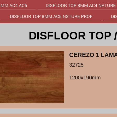
8MM AC4 AC5
DISFLOOR TOP 8MM AC4 NATURE
DISFLOOR TOP 8MM AC5 NSTURE PROF
DI
DISFLOOR TOP /
CEREZO 1 LAM
32725
1200x190mm