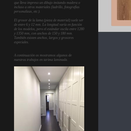
que lleva impreso un dibujo imitando madera o
incluso a otros materiales (ladrillo, fotografías
personalizas, etc.).
El grosor de la lama (pieza de material) suele ser
de entre 6 y 12 mm. La longitud varía en función
de los modelos, pero el estándar oscila entre 1280
y 1350 mm, con anchos de 150 y 180 mm.
También existen anchos, largos y grosores
especiales.
A continuación os mostramos algunos de
nuestros trabajos en tarima laminada.