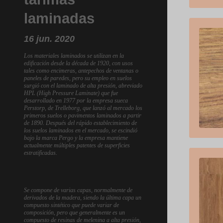
laminadas
16 jun. 2020
Los materiales laminados se utilizan en la
edificación desde la década de 1920, con usos
tales como encimeras, antepechos de ventanas o
paneles de paredes, pero su empleo en suelos
surgió con el laminado de alta presión, abreviado
HPL (High Pressure Laminate) que fue
desarrollado en 1977 por la empresa sueca
Perstorp, de Trelleborg, que lanzó al mercado los
primeros suelos o pavimentos laminados a partir
de 1890. Después del rápido establecimiento de
los suelos laminados en el mercado, se escindió
bajo la marca Pergo y la empresa mantiene
actualmente múltiples patentes de superficies
estratificadas.
Se compone de varias capas, normalmente de
derivados de la madera, siendo la última capa un
compuesto sintético que puede variar de
composición, pero que generalmente es un
compuesto de resinas de melenina a alta presión,